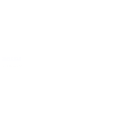
MOVE RLP
13. Februar 2026