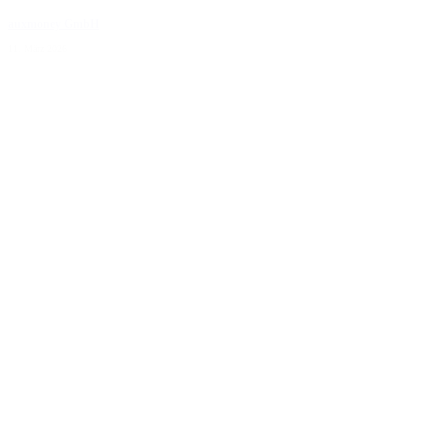
auxmoney GmbH
11. März 2026