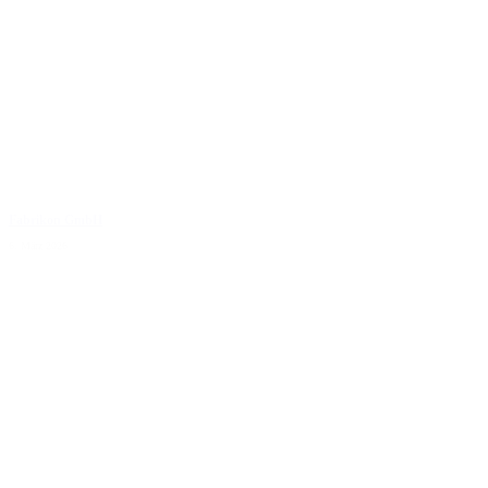
Fabrikon GmbH
6. März 2026