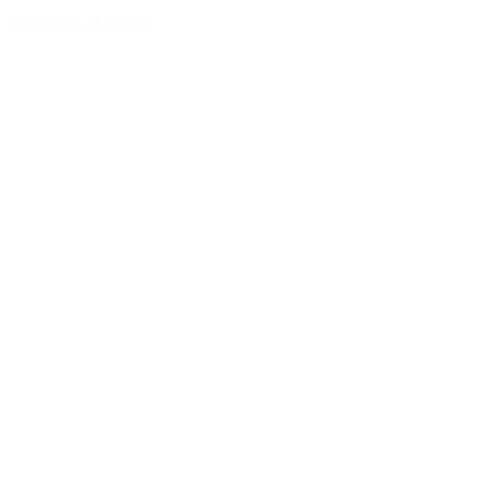
Stapelstein® // Kampagne
25. Februar 2026