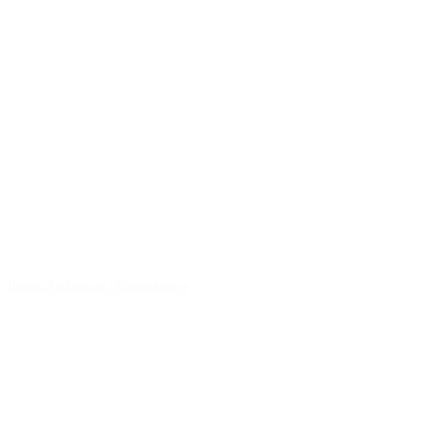
Beham Architekten | Planungsbüro
25. Februar 2026