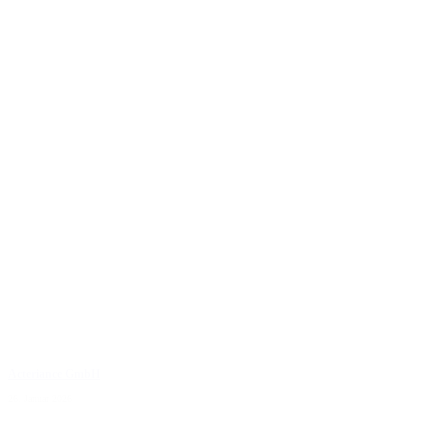
Acteriance GmbH
26. Januar 2026