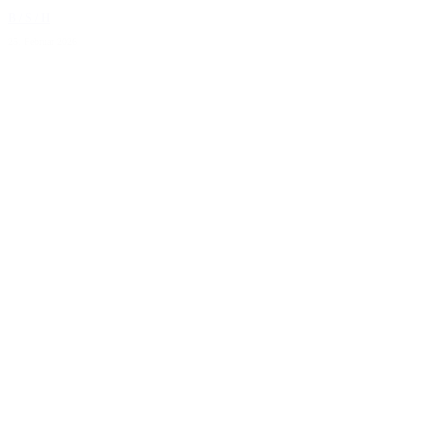
B / S / H
25. Februar 2026