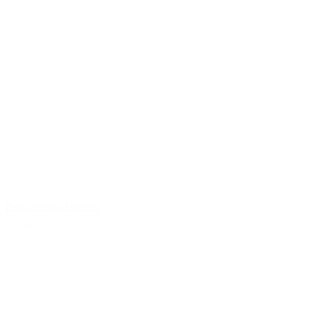
Daria | Ananlog Fuji Film
31. März 2026