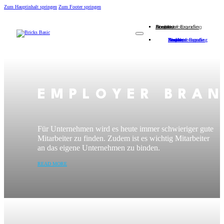
Zum Hauptinhalt springen
Zum Footer springen
Employer Branding
People
Business
Drohnenfotografie
About
Kontakt
Employer Branding
People
Business
Drohnenfotografie
About
Kontakt
EMPLOYER BRAN
Für Unternehmen wird es heute immer schwieriger gute
Mitarbeiter zu finden. Zudem ist es wichtig Mitarbeiter
an das eigene Unternehmen zu binden.
READ MORE