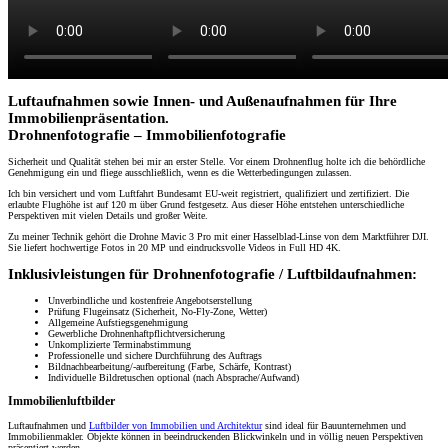
Luftaufnahmen sowie Innen- und Außenaufnahmen für Ihre
Immobilienpräsentation.
Drohnenfotografie – Immobilienfotografie
Sicherheit und Qualität stehen bei mir an erster Stelle. Vor einem Drohnenflug holte ich die behördliche
Genehmigung ein und fliege ausschließlich, wenn es die Wetterbedingungen zulassen.
Ich bin versichert und vom Luftfahrt Bundesamt EU-weit registriert, qualifiziert und zertifiziert. Die
erlaubte Flughöhe ist auf 120 m über Grund festgesetz. Aus dieser Höhe entstehen unterschiedliche
Perspektiven mit vielen Details und großer Weite.
Zu meiner Technik gehört die Drohne Mavic 3 Pro mit einer Hasselblad-Linse von dem Marktführer DJI.
Sie liefert hochwertige Fotos in 20 MP und eindrucksvolle Videos in Full HD 4K.
Inklusivleistungen für Drohnenfotografie / Luftbildaufnahmen:
Unverbindliche und kostenfreie Angebotserstellung
Prüfung Flugeinsatz (Sicherheit, No-Fly-Zone, Wetter)
Allgemeine Aufstiegsgenehmigung
Gewerbliche Drohnenhaftpflichtversicherung
Unkomplizierte Terminabstimmung
Professionelle und sichere Durchführung des Auftrags
Bildnachbearbeitung/-aufbereitung (Farbe, Schärfe, Kontrast)
Individuelle Bildretuschen optional (nach Absprache/Aufwand)
Immobilienluftbilder
Luftaufnahmen und
Luftbilder von Immobilien und Architektur
sind ideal für Bauunternehmen und
Immobilienmakler. Objekte können in beeindruckenden Blickwinkeln und in völlig neuen Perspektiven
präsentiert werden.