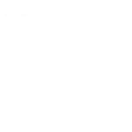
Fabrikon GmbH
6. März 2026