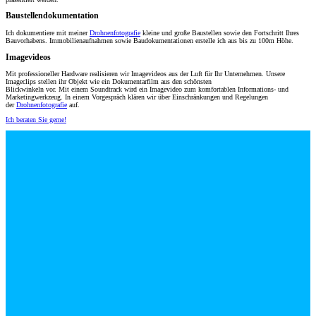
Baustellendokumentation
Ich dokumentiere mit meiner
Drohnenfotografie
kleine und große Baustellen sowie den Fortschritt Ihres
Bauvorhabens. Immobilienaufnahmen sowie Baudokumentationen erstelle ich aus bis zu 100m Höhe.
Imagevideos
Mit professioneller Hardware realisieren wir Imagevideos aus der Luft für Ihr Unternehmen. Unsere
Imageclips stellen ihr Objekt wie ein Dokumentarfilm aus den schönsten
Blickwinkeln vor. Mit einem Soundtrack wird ein Imagevideo zum komfortablen Informations- und
Marketingwerkzeug. In einem Vorgespräch klären wir über Einschränkungen und Regelungen
der
Drohnenfotografie
auf.
Ich beraten Sie gerne!