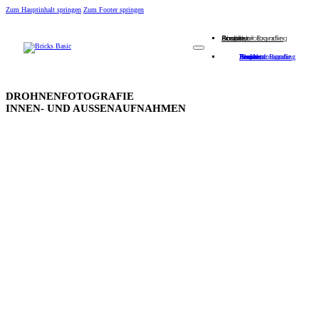
Zum Hauptinhalt springen
Zum Footer springen
Employer Branding
People
Business
Drohnenfotografie
About
Kontakt
Employer Branding
People
Business
Drohnenfotografie
About
Kontakt
DROHNENFOTOGRAFIE
INNEN- UND AUSSENAUFNAHMEN