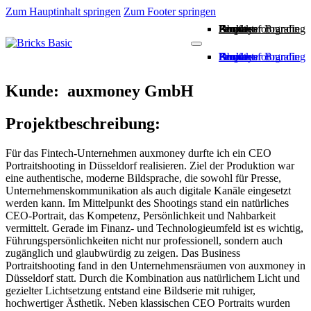
Zum Hauptinhalt springen
Zum Footer springen
Employer Branding
People
Business
Drohnenfotografie
About
Kontakt
Employer Branding
People
Business
Drohnenfotografie
About
Kontakt
Kunde: auxmoney GmbH
Projektbeschreibung:
Für das Fintech-Unternehmen auxmoney durfte ich ein CEO
Portraitshooting in Düsseldorf realisieren. Ziel der Produktion war
eine authentische, moderne Bildsprache, die sowohl für Presse,
Unternehmenskommunikation als auch digitale Kanäle eingesetzt
werden kann. Im Mittelpunkt des Shootings stand ein natürliches
CEO-Portrait, das Kompetenz, Persönlichkeit und Nahbarkeit
vermittelt. Gerade im Finanz- und Technologieumfeld ist es wichtig,
Führungspersönlichkeiten nicht nur professionell, sondern auch
zugänglich und glaubwürdig zu zeigen. Das Business
Portraitshooting fand in den Unternehmensräumen von auxmoney in
Düsseldorf statt. Durch die Kombination aus natürlichem Licht und
gezielter Lichtsetzung entstand eine Bildserie mit ruhiger,
hochwertiger Ästhetik. Neben klassischen CEO Portraits wurden