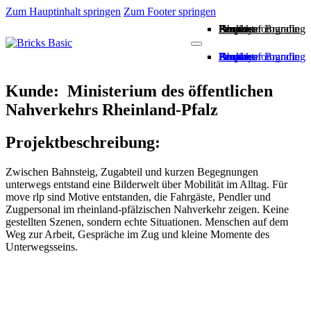
Zum Hauptinhalt springen
Zum Footer springen
Employer Branding
People
Business
Drohnenfotografie
About
Kontakt
Employer Branding
People
Business
Drohnenfotografie
About
Kontakt
Kunde: Ministerium des öffentlichen
Nahverkehrs Rheinland-Pfalz
Projektbeschreibung:
Zwischen Bahnsteig, Zugabteil und kurzen Begegnungen
unterwegs entstand eine Bilderwelt über Mobilität im Alltag. Für
move rlp sind Motive entstanden, die Fahrgäste, Pendler und
Zugpersonal im rheinland-pfälzischen Nahverkehr zeigen. Keine
gestellten Szenen, sondern echte Situationen. Menschen auf dem
Weg zur Arbeit, Gespräche im Zug und kleine Momente des
Unterwegsseins.