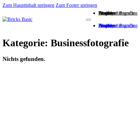
Zum Hauptinhalt springen
Zum Footer springen
Employer Branding
People
Business
Drohnenfotografie
About
Kontakt
Employer Branding
People
Business
Drohnenfotografie
About
Kontakt
Kategorie:
Businessfotografie
Nichts gefunden.